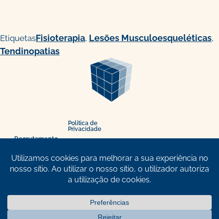
Fisioterapia
Lesões Musculoesqueléticas
Etiquetas
,
,
Tendinopatias
Política de
Privacidade
Recrutamento
Política de
Cookies
Ofertas
Resolução
Protocolos
de Litígios
Marcar
Livro de
consulta
Reclamações