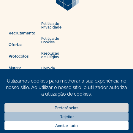
Política de
Privacidade
Recrutamento
Política de
Cookies
Ofertas
Resolução
Protocolos
de Litígios
Marcar
Livro de
consulta
Reclamações
Cristal Saúde © 2025. Todos os direitos reservados.
Made by
WDS